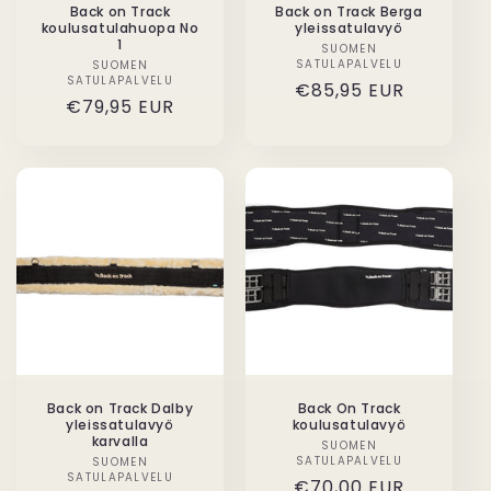
Back on Track
Back on Track Berga
koulusatulahuopa No
yleissatulavyö
1
SUOMEN
Myyjä:
SATULAPALVELU
SUOMEN
Myyjä:
SATULAPALVELU
Normaalihinta
€85,95 EUR
Normaalihinta
€79,95 EUR
Back on Track Dalby
Back On Track
yleissatulavyö
koulusatulavyö
karvalla
SUOMEN
Myyjä:
SATULAPALVELU
SUOMEN
Myyjä:
SATULAPALVELU
Normaalihinta
€70,00 EUR