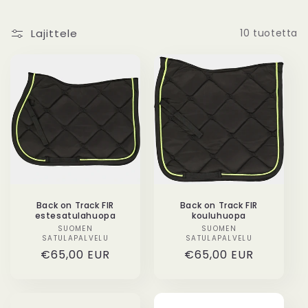
Lajittele
10 tuotetta
Back on Track FIR
Back on Track FIR
estesatulahuopa
kouluhuopa
SUOMEN
Myyjä:
SUOMEN
Myyjä:
SATULAPALVELU
SATULAPALVELU
Normaalihinta
€65,00 EUR
Normaalihinta
€65,00 EUR