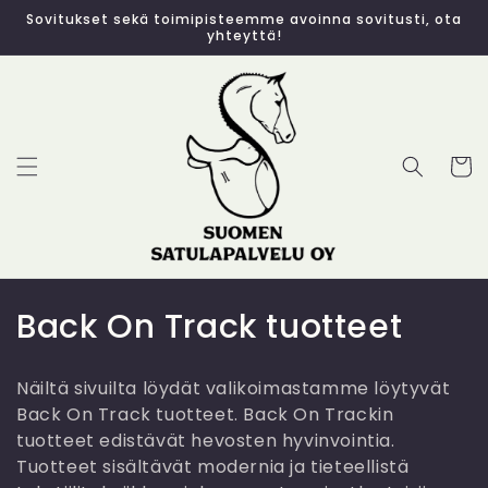
Ohita ja
Sovitukset sekä toimipisteemme avoinna sovitusti, ota
siirry
yhteyttä!
sisältöön
Ostosko
K
Back On Track tuotteet
o
Näiltä sivuilta löydät valikoimastamme löytyvät
k
Back On Track tuotteet. Back On Trackin
tuotteet edistävät hevosten hyvinvointia.
o
Tuotteet sisältävät modernia ja tieteellistä