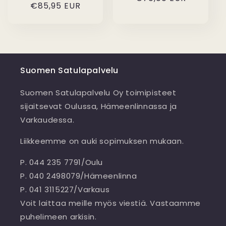
Normaalihinta
€85,95 EUR
Suomen Satulapalvelu
Suomen Satulapalvelu Oy toimipisteet
sijaitsevat Oulussa, Hämeenlinnassa ja
Varkaudessa.
Liikkeemme on auki sopimuksen mukaan.
P. 044 235 7791/Oulu
P. 040 2498079/Hämeenlinna
P. 041 3115227/Varkaus
Voit laittaa meille myös viestiä. Vastaamme
puhelimeen arkisin.