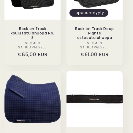
Loppuunmyyty
Back on Track
Back on Track Deep
koulusatulahuopa No.
Nights
3
estesatulahuopa
SUOMEN
Myyjä:
SUOMEN
Myyjä:
SATULAPALVELU
SATULAPALVELU
Normaalihinta
€85,00 EUR
Normaalihinta
€91,00 EUR