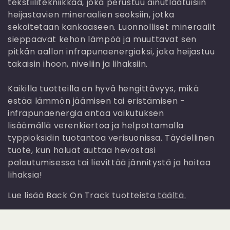
e
tekstiilitekniikkaa, joka perustuu ainutlaatuisiin
heijastavien mineraalien seoksiin, jotka
l
sekoitetaan kankaaseen. Luonnolliset mineraalit
m
sieppaavat kehon lämpöä ja muuttavat sen
pitkän aallon infrapunaenergiaksi, joka heijastuu
a
takaisin ihoon, niveliin ja lihaksiin.
:
Kaikilla tuotteilla on hyvä hengittävyys, mikä
estää lämmön jäämisen tai eristämisen -
infrapunaenergia antaa vaikutuksen
lisäämällä verenkiertoa ja helpottamalla
typpioksidin tuotantoa verisuonissa. Täydellinen
tuote, kun haluat auttaa hevostasi
palautumisessa tai lievittää jännitystä ja hoitaa
lihaksia!
Lue lisää Back On Track tuotteista
täältä.