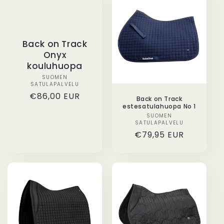
Back on Track
Onyx
kouluhuopa
SUOMEN
Myyjä:
SATULAPALVELU
Normaalihinta
€86,00 EUR
Back on Track
estesatulahuopa No 1
SUOMEN
Myyjä:
SATULAPALVELU
Normaalihinta
€79,95 EUR