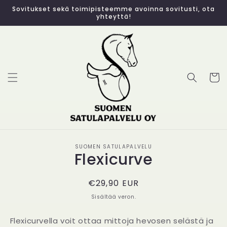
Ohita ja
Sovitukset sekä toimipisteemme avoinna sovitusti, ota
siirry
yhteyttä!
sisältöön
Ostosko
Siirry
SUOMEN SATULAPALVELU
Flexicurve
tuotetietoihin
Normaalihinta
€29,90 EUR
Sisältää veron.
Flexicurvella voit ottaa mittoja hevosen selästä ja