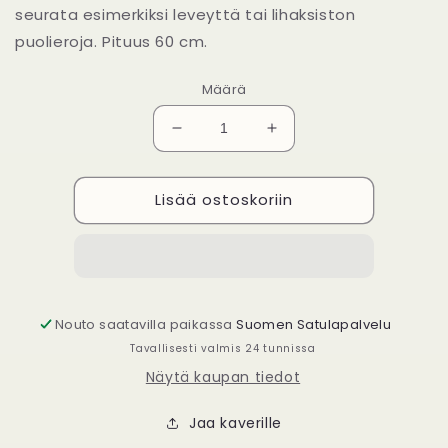
seurata esimerkiksi leveyttä tai lihaksiston
puolieroja. Pituus 60 cm.
Määrä
Vähennä
Lisää
tuotteen
tuotteen
Flexicurve
Flexicurve
Lisää ostoskoriin
määrää
määrää
Nouto saatavilla paikassa
Suomen Satulapalvelu
Tavallisesti valmis 24 tunnissa
Näytä kaupan tiedot
Jaa kaverille